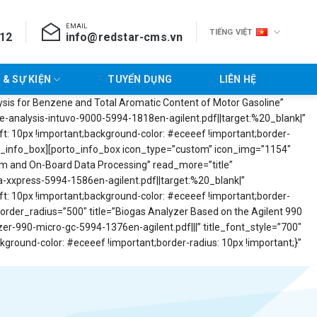
EMAIL
TIẾNG VIỆT
712
info@redstar-cms.vn
 & SỰ KIỆN
TUYỂN DỤNG
LIÊN HỆ
is for Benzene and Total Aromatic Content of Motor Gasoline”
analysis-intuvo-9000-5994-1818en-agilent.pdf||target:%20_blank|”
: 10px !important;background-color: #eceeef !important;border-
rto_info_box][porto_info_box icon_type=”custom” icon_img=”1154″
em and On-Board Data Processing” read_more=”title”
xpress-5994-1586en-agilent.pdf||target:%20_blank|”
: 10px !important;background-color: #eceeef !important;border-
order_radius=”500″ title=”Biogas Analyzer Based on the Agilent 990
990-micro-gc-5994-1376en-agilent.pdf|||” title_font_style=”700″
round-color: #eceeef !important;border-radius: 10px !important;}”