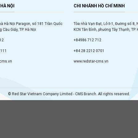
HÀ NỘI
CHI NHÁNH HỒ CHÍ MINH
hà Hà Nội Paragon, số 181 Trần Quốc
Tòa nhà Vạn Đạt, Lô II-1, Đường số 8,
 Cầu Giấy, TP. Hà Nội
KCN Tân Bình, phường Tây Thạnh, TP. 
12
+84986 712 712
9111
+84 28 2212 0701
-cms.vn
www.redstar-cms.vn
© Red Star Vietnam Company Limited - CMS Branch. All rights reserved.