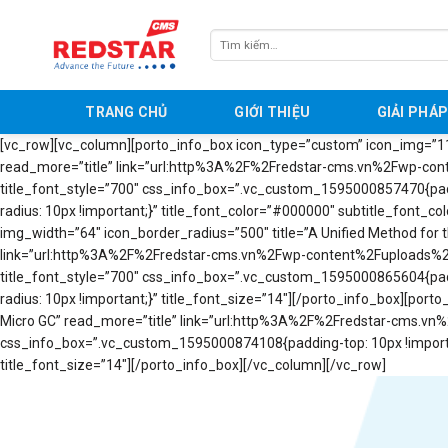
Skip
to
Tìm
content
kiếm:
TRANG CHỦ
GIỚI THIỆU
GIẢI PHÁ
[vc_row][vc_column][porto_info_box icon_type=”custom” icon_img=”115
read_more=”title” link=”url:http%3A%2F%2Fredstar-cms.vn%2Fwp-cont
title_font_style=”700″ css_info_box=”.vc_custom_1595000857470{paddi
radius: 10px !important;}” title_font_color=”#000000″ subtitle_font
img_width=”64″ icon_border_radius=”500″ title=”A Unified Method for 
link=”url:http%3A%2F%2Fredstar-cms.vn%2Fwp-content%2Fuploads%2F2
title_font_style=”700″ css_info_box=”.vc_custom_1595000865604{paddi
radius: 10px !important;}” title_font_size=”14″][/porto_info_box][po
Micro GC” read_more=”title” link=”url:http%3A%2F%2Fredstar-cms.vn
css_info_box=”.vc_custom_1595000874108{padding-top: 10px !important
title_font_size=”14″][/porto_info_box][/vc_column][/vc_row]