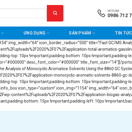
HOTLINE
0986 712 
P
ỨNG DỤNG
SẢN PHẨM
TIN TỨC
4″ img_width=”64″ icon_border_radius=”500″ title=”Fast GC/MS Analys
ent%2Fuploads%2F2020%2F07%2Fapplication-total-aromatics-gasoline-
ng-top: 10px !important;padding-bottom: 10px !important;padding-left
_color=”#000000″ desc_font_color=”#000000″ title_font_size=”14″][/po
the Analysis of Monocyclic Aromatice Solvents Using the 8860 GC Syst
020%2F07%2Fapplication-monocyclic-aromatic-solvents-8860-gc-da-x
ng-top: 10px !important;padding-bottom: 10px !important;padding-left
rto_info_box icon_type=”custom” icon_img=”1154″ img_width=”64″ icon_b
%2Fwp-content%2Fuploads%2F2020%2F07%2Fapplication-biogas-analyzer-
;padding-bottom: 15px !important;padding-left: 10px !important;backg