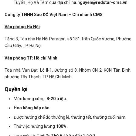
Tuyển_Họ Và Tên” qua địa chỉ:
ha.nguyen@redstar-cms.vn
Công ty TNHH Sao ĐỎ Việt Nam – Chi nhánh CMS
Văn phòng Hà Nội
:
Tầng 3, Tòa nhà Hà Nội Paragon, số 181 Trần Quốc Vượng, Phường
Cầu Giấy, TP. Hà Nội
Văn phòng TP. Hồ chí Minh
:
Tòa nhà Vạn Đạt, Lô II-1, Đường số 8, Nhóm CN 2, KCN Tân Bình,
phường Tây Thạnh, TP. Hồ Chí Minh
Quyền lợi
Mức lương cứng:
8-20 triệu.
Hoa hồng hấp dẫn
Được hưởng chế độ thưởng lễ, thưởng tết, thưởng cuối năm.
Thử việc hưởng lương
100%.
Làm việc từ
Thứ 2- Thứ 6
, từ 8h đến 17h30.