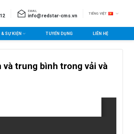
EMAIL
TIẾNG VIỆT
712
info@redstar-cms.vn
 & SỰ KIỆN
TUYỂN DỤNG
LIÊN HỆ
 và trung bình trong vải và