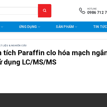
HOTLINE
0986 712 
P
ỨNG DỤNG
SẢN PHẨM
TIN TỨC
ẬT LIỆU & NGHIÊN CỨU
 tích Paraffin clo hóa mạch ngắn
ử dụng LC/MS/MS