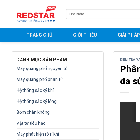
Skip
to
Tìm
content
kiếm:
TRANG CHỦ
GIỚI THIỆU
GIẢI PHÁ
DANH MỤC SẢN PHẨM
KIỂM TRA V
Phân
Máy quang phổ nguyên tử
da s
Máy quang phổ phân tử
Hệ thống sắc ký khí
Hệ thống sắc ký lỏng
Bơm chân không
Vật tư tiêu hao
Máy phát hiện rò rỉ khí