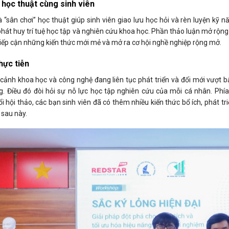
 học thuật cùng sinh viên
à “sân chơi” học thuật giúp sinh viên giao lưu học hỏi và rèn luyện kỹ
hát huy trí tuệ học tập và nghiên cứu khoa học. Phần thảo luận mở rộng
tiếp cận những kiến thức mới mẻ và mở ra cơ hội nghề nghiệp rộng mở.
thực tiễn
cảnh khoa học và công nghệ đang liên tục phát triển và đổi mới vượt bậ
g. Điều đó đòi hỏi sự nỗ lực học tập nghiên cứu của mỗi cá nhân. Ph
 hội thảo, các bạn sinh viên đã có thêm nhiều kiến thức bổ ích, phát t
 sau này.