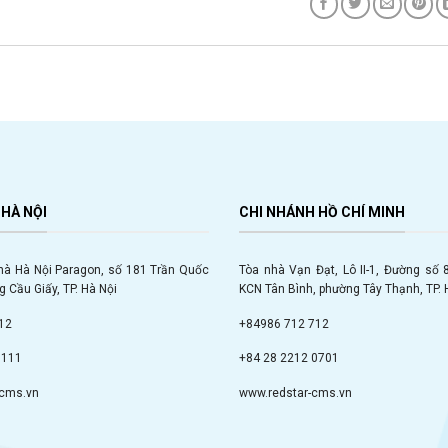
HÀ NỘI
CHI NHÁNH HỒ CHÍ MINH
hà Hà Nội Paragon, số 181 Trần Quốc
Tòa nhà Vạn Đạt, Lô II-1, Đường số
 Cầu Giấy, TP. Hà Nội
KCN Tân Bình, phường Tây Thạnh, TP. 
12
+84986 712 712
9111
+84 28 2212 0701
-cms.vn
www.redstar-cms.vn