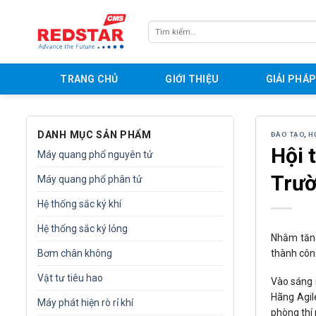
Skip
to
Tìm
content
kiếm:
TRANG CHỦ
GIỚI THIỆU
GIẢI PHÁ
DANH MỤC SẢN PHẨM
ĐÀO TẠO
,
H
Hội 
Máy quang phổ nguyên tử
Trườ
Máy quang phổ phân tử
Hệ thống sắc ký khí
Hệ thống sắc ký lỏng
Nhằm tăng
thành công
Bơm chân không
Vật tư tiêu hao
Vào sáng 
Hãng Agil
Máy phát hiện rò rỉ khí
phòng thí 