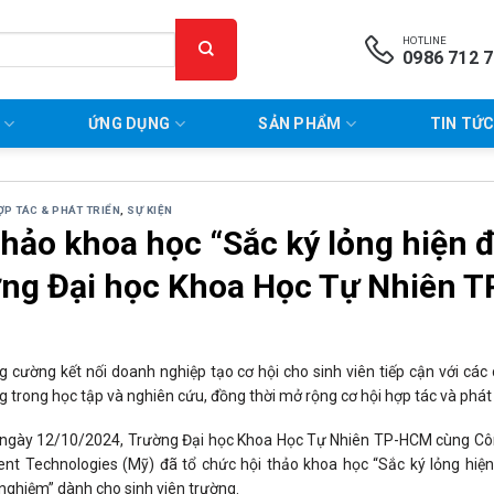
HOTLINE
0986 712 
P
ỨNG DỤNG
SẢN PHẨM
TIN TỨC
ỢP TÁC & PHÁT TRIỂN
,
SỰ KIỆN
thảo khoa học “Sắc ký lỏng hiện đ
ng Đại học Khoa Học Tự Nhiên 
 cường kết nối doanh nghiệp tạo cơ hội cho sinh viên tiếp cận với các
 trong học tập và nghiên cứu, đồng thời mở rộng cơ hội hợp tác và phát
ngày 12/10/2024, Trường Đại học Khoa Học Tự Nhiên TP-HCM cùng Công
ent Technologies (Mỹ) đã tổ chức hội thảo khoa học “Sắc ký lỏng hiện
nghiệm” dành cho sinh viên trường.