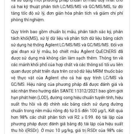
cả hai kỹ thuật phân tích LC/MS/MS và GC/MS/MS, từ đó
tăng tốc độ xử lý, đơn giản hóa phân tích và giảm chi phí
phòng thí nghiệm.
Quy trình bao gồm chuẩn bị mẫu, phân tách sắc ký, phân
tách khối(MS), xử lý dữ liệu và phân tích dữ liệu bằng cách
sử dụng hệ thống Agilent LC/MS/MS và GC/MS/MS. Đối với
giai đoạn xử lý mẫu, bộ chiết mẫu Agilent QuEChERS đã
được sử dụng mà không cần làm sạch thêm. Thông tin về
các mảnh khối phổ của hợp chất và các thông số tối ưu liên
quan được phát triển dựa trên cơ sở dữ liệu MRM thuốc bảo
vệ thực vật của Agilent cho cả hai quy trình LC/MS và
GC/MS. Hiệu năng của phương pháp đã được đánh giá và
xác nhận theo hướng dẫn SANTE 11312/2021 bao gồm giới
hạn phát hiện (LOD), đường cong hiệu chuẩn tuyến tính, hiệu
suất thu hồi và độ chính xác bằng cách sử dụng đường
chuẩn trong nền mẫu nồng độ từ 0.5 đến 100 μg/L. Kết quả
hơn 98% các chất phân tích với R2 ≥ 0.99. Độ tái lặp của
phương pháp được đánh giá bằng độ tái lặp của hiệu suất
thu hồ i(RSDr). Ở mức 10 μg/kg, giá trị RSDr của 98% các