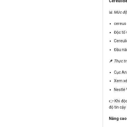
Cereulide
📊
Mức độ 
cereus
Độc tố
Cereuli
Đầu nă
📌
Thực tr
Cục An
Xem xé
Nestlé
👉 Khi độc
độ tin cậy
Nâng cao 