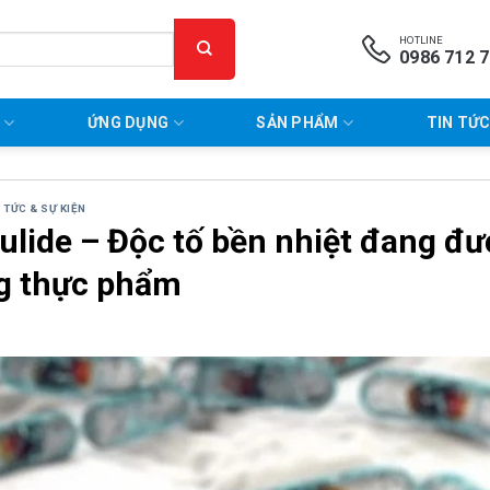
HOTLINE
0986 712 
P
ỨNG DỤNG
SẢN PHẨM
TIN TỨC
N TỨC & SỰ KIỆN
ulide – Độc tố bền nhiệt đang đ
g thực phẩm