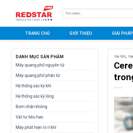
Skip
to
Tìm
content
kiếm:
TRANG CHỦ
GIỚI THIỆU
GIẢI PHÁ
DANH MỤC SẢN PHẨM
TIN TỨC
,
TI
Cere
Máy quang phổ nguyên tử
tron
Máy quang phổ phân tử
Hệ thống sắc ký khí
Hệ thống sắc ký lỏng
Bơm chân không
Vật tư tiêu hao
Máy phát hiện rò rỉ khí