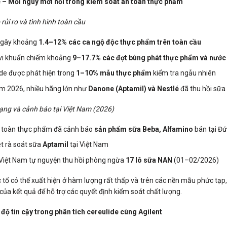
 – Mối nguy mới nổi trong kiểm soát an toàn thực phẩm
rủi ro và tình hình toàn cầu
 gây khoảng
1.4–12% các ca ng
ộ
độ
c th
ự
c ph
ẩ
m trên toàn c
ầ
u
 vi khuẩn chiếm khoảng
9–17.7% các đợt bùng phát thực phẩm và nước 
de được phát hiện trong
1–10% m
ẫ
u th
ự
c ph
ẩ
m
kiểm tra ngẫu nhiên
m 2026, nhiều hãng lớn như
Danone (Aptamil) và Nestlé
đã thu hồi sữa 
ạng và cảnh báo tại Việt Nam (2026)
 toàn thực phẩm đã cảnh báo
sản phẩm sữa Beba, Alfamino
bán tại Đ
t rà soát sữa
Aptamil
tại Việt Nam
 Việt Nam tự nguyện thu hồi phòng ngừa
17 lô sữa NAN
(01–02/2026)
 tố có thể xuất hiện ở hàm lượng rất thấp và trên các nền mẫu phức tạp
 của kết quả để hỗ trợ các quyết định kiểm soát chất lượng.
độ tin cậy trong phân tích cereulide cùng Agilent