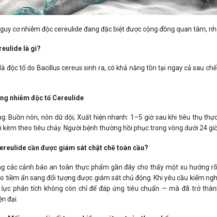
nguy cơ nhiễm độc cereulide đang đặc biệt được cộng đồng quan tâm, nhấ
reulide là gì?
là độc tố do Bacillus cereus sinh ra, có khả năng tồn tại ngay cả sau c
ng nhiễm độc tố Cereulide
ng: Buồn nôn, nôn dữ dội; Xuất hiện nhanh: 1–5 giờ sau khi tiêu thụ th
i kèm theo tiêu chảy. Người bệnh thường hồi phục trong vòng dưới 24 giờ
ereulide cần được giám sát chặt chẽ toàn cầu?
ng các cảnh báo an toàn thực phẩm gần đây cho thấy một xu hướng rõ 
o tiềm ẩn sang đối tượng được giám sát chủ động. Khi yêu cầu kiểm nghi
 lực phân tích không còn chỉ để đáp ứng tiêu chuẩn — mà đã trở thàn
n đại.