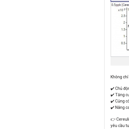
Không chỉ
✔️ Chủ độ
✔️ Tăng cư
✔️ Củng cố
✔️ Nâng c
👉 Cereuli
yêu cầu t