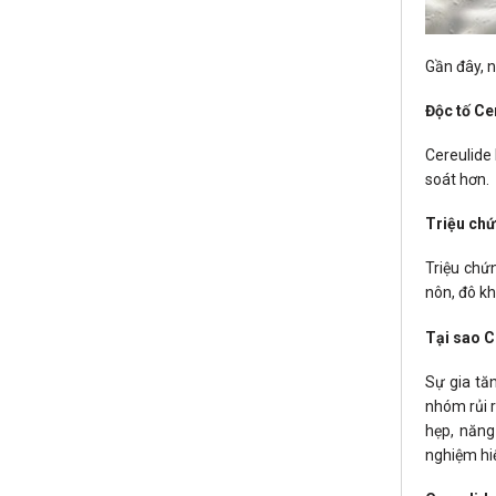
Gần đây, 
Độc tố Ce
Cereulide 
soát hơn.
Triệu chứ
Triệu chứ
nôn, đô kh
Tại sao C
Sự gia tă
nhóm rủi r
hẹp, năng
nghiệm hiệ