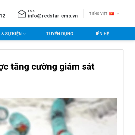
EMAIL
TIẾNG VIỆT
712
info@redstar-cms.vn
 & SỰ KIỆN
TUYỂN DỤNG
LIÊN HỆ
ược tăng cường giám sát