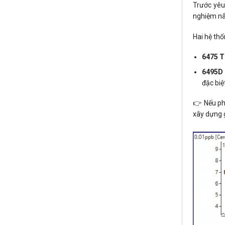
Trước yêu
nghiệm nâ
Hai hệ thố
6475 T
6495D 
đặc biệ
👉 Nếu ph
xây dựng 